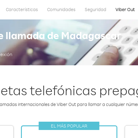
Características
Comunidades
Seguridad
Viber Out
de llamada de Madagascar
nexión
jetas telefónicas pre
amadas internacionales de Viber Out para llamar a cualquier númer
EL MÁS POPULAR