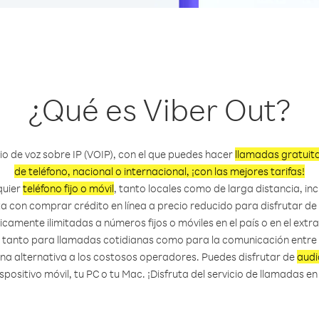
¿Qué es Viber Out?
cio de voz sobre IP (VOIP), con el que puedes hacer
llamadas gratuit
de teléfono, nacional o internacional, ¡con las mejores tarifas!
quier
teléfono fijo o móvil
, tanto locales como de larga distancia, in
sta con comprar crédito en línea a precio reducido para disfrutar 
icamente ilimitadas a números fijos o móviles en el país o en el extra
o tanto para llamadas cotidianas como para la comunicación entre
a alternativa a los costosos operadores. Puedes disfrutar de
audi
spositivo móvil, tu PC o tu Mac. ¡Disfruta del servicio de llamadas e