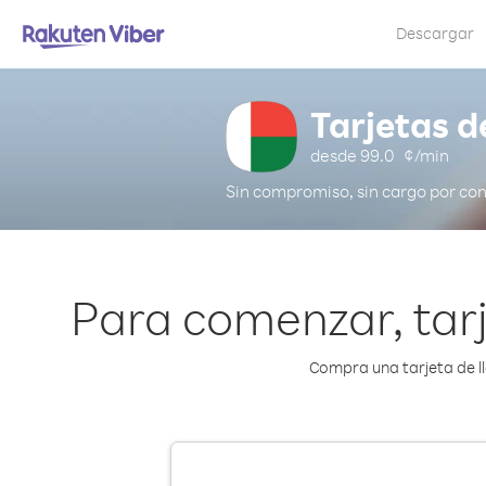
Descargar
Tarjetas 
desde
99.0
¢/min
Sin compromiso, sin cargo por co
Para comenzar, tar
Compra una tarjeta de ll