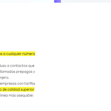
as a cualquier número
cluso a contactos que
de llamadas prepagas y
njero.
 empresas con tarifas
o de calidad superior
n línea más asequible!