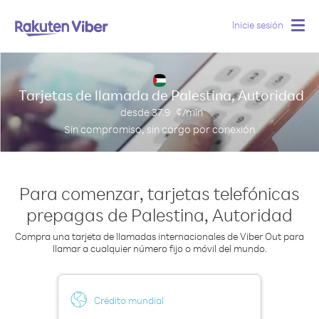
Inicie sesión
Togg
navig
Tarjetas de llamada de Palestina, Autoridad
desde
37.9
¢/min
Sin compromiso, sin cargo por conexión
Para comenzar, tarjetas telefónicas
prepagas de Palestina, Autoridad
Compra una tarjeta de llamadas internacionales de Viber Out para
llamar a cualquier número fijo o móvil del mundo.
Crédito mundial