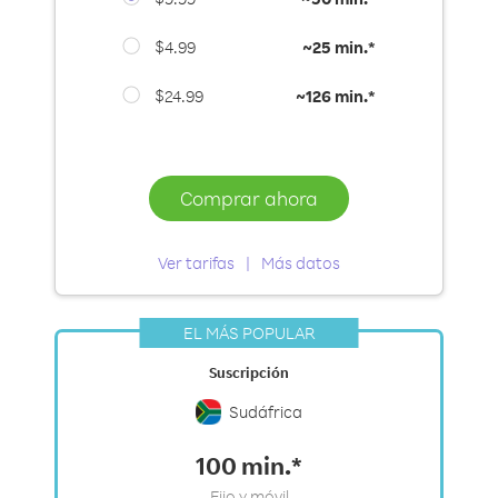
$4.99
~
25 min.*
$24.99
~
126 min.*
Comprar ahora
Ver tarifas
Más datos
EL MÁS POPULAR
Suscripción
Sudáfrica
100 min.*
Fijo y móvil