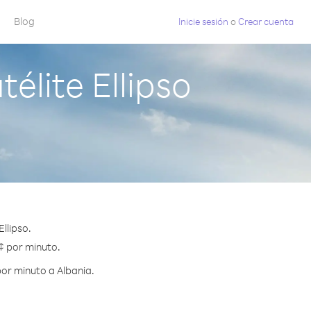
Blog
Inicie sesión
o
Crear cuenta
élite Ellipso
llipso.
 ¢ por minuto.
or minuto a Albania.