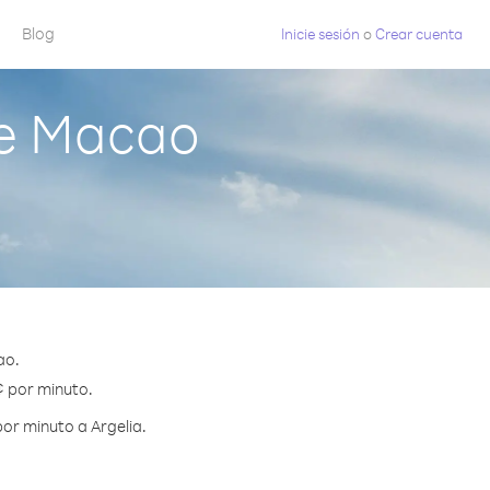
Blog
Inicie sesión
o
Crear cuenta
de Macao
ao.
 ¢ por minuto.
or minuto a Argelia.