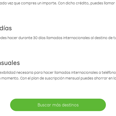
 cada vez que compres un importe. Con dicho crédito, puedes llama
días
des hacer durante 30 días llamadas internacionales al destino de tu 
nsuales
lexibilidad necesaria para hacer llamadas internacionales a teléfonos
gún momento. Con el plan de suscripción mensual puedes ahorrar en 
Buscar más destinos