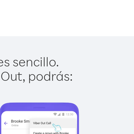
s sencillo.
 Out, podrás: