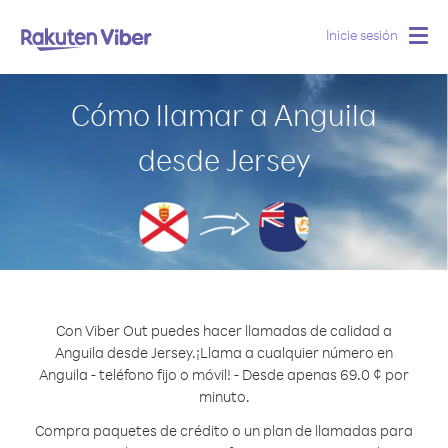
Inicie sesión
Togg
navig
Cómo llamar a Anguila
desde Jersey
Con Viber Out puedes hacer llamadas de calidad a
Anguila desde Jersey.
¡Llama a cualquier número en
Anguila - teléfono fijo o móvil! - Desde apenas 69.0 ¢ por
minuto.
Compra paquetes de crédito o un plan de llamadas para