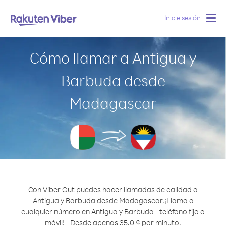
Inicie sesión
Togg
navig
Cómo llamar a Antigua y
Barbuda desde
Madagascar
Con Viber Out puedes hacer llamadas de calidad a
Antigua y Barbuda desde Madagascar.
¡Llama a
cualquier número en Antigua y Barbuda - teléfono fijo o
móvil! - Desde apenas 35.0 ¢ por minuto.