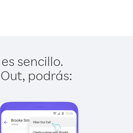
s sencillo.
 Out, podrás: