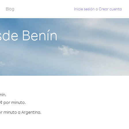
Blog
Inicie sesión
o
Crear cuenta
sde Benín
nín.
 ¢ por minuto.
r minuto a Argentina.