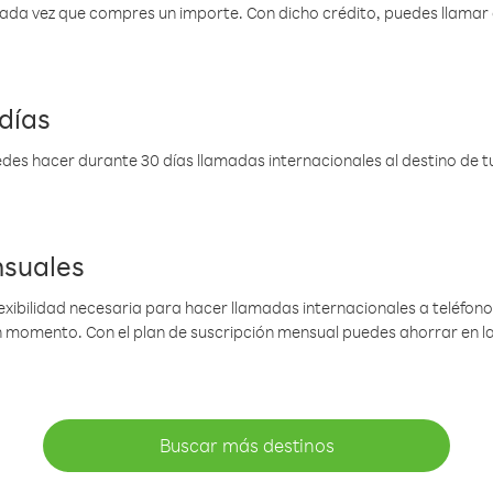
 cada vez que compres un importe. Con dicho crédito, puedes llama
días
des hacer durante 30 días llamadas internacionales al destino de tu 
nsuales
lexibilidad necesaria para hacer llamadas internacionales a teléfonos
gún momento. Con el plan de suscripción mensual puedes ahorrar en 
Buscar más destinos