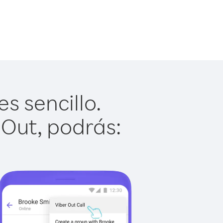
s sencillo.
 Out, podrás: