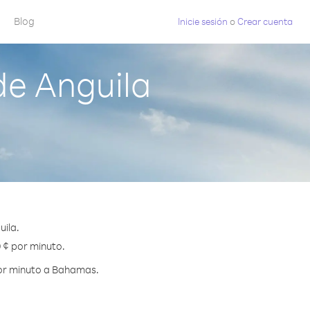
Blog
Inicie sesión
o
Crear cuenta
e Anguila
ila.
 ¢ por minuto.
por minuto a Bahamas.