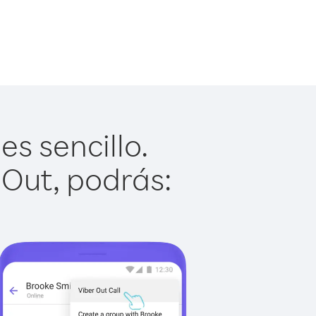
s sencillo.
 Out, podrás: