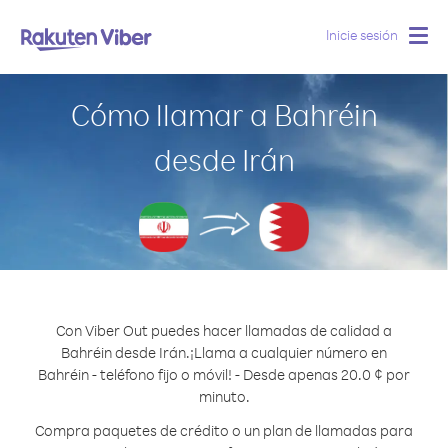
Inicie sesión
Togg
navig
Cómo llamar a Bahréin
desde Irán
Con Viber Out puedes hacer llamadas de calidad a
Bahréin desde Irán.
¡Llama a cualquier número en
Bahréin - teléfono fijo o móvil! - Desde apenas 20.0 ¢ por
minuto.
Compra paquetes de crédito o un plan de llamadas para