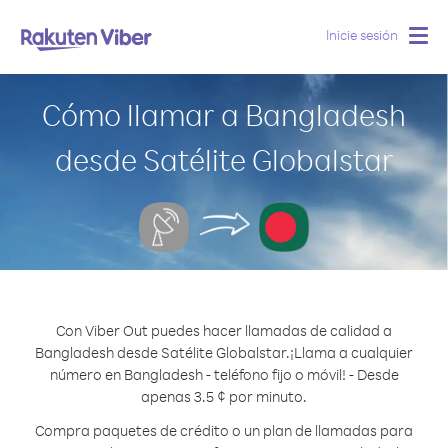
Inicie sesión
Togg
navig
Cómo llamar a Bangladesh
desde Satélite Globalstar
Con Viber Out puedes hacer llamadas de calidad a
Bangladesh desde Satélite Globalstar.
¡Llama a cualquier
número en Bangladesh - teléfono fijo o móvil! - Desde
apenas 3.5 ¢ por minuto.
Compra paquetes de crédito o un plan de llamadas para