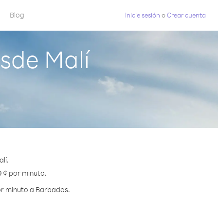
Blog
Inicie sesión
o
Crear cuenta
sde Malí
lí.
9 ¢ por minuto.
or minuto a Barbados.