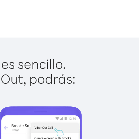
s sencillo.
 Out, podrás: