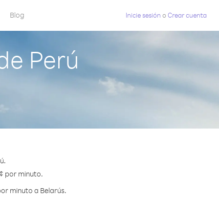
Blog
Inicie sesión
o
Crear cuenta
de Perú
ú.
 ¢ por minuto.
or minuto a Belarús.