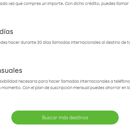
 cada vez que compres un importe. Con dicho crédito, puedes llama
días
des hacer durante 30 días llamadas internacionales al destino de tu 
nsuales
lexibilidad necesaria para hacer llamadas internacionales a teléfonos
gún momento. Con el plan de suscripción mensual puedes ahorrar en 
Buscar más destinos