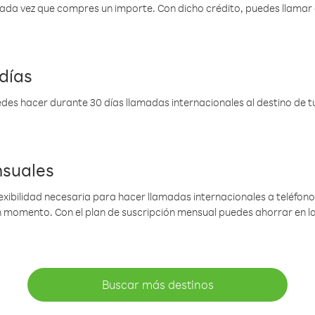
 cada vez que compres un importe. Con dicho crédito, puedes llama
días
des hacer durante 30 días llamadas internacionales al destino de tu 
nsuales
lexibilidad necesaria para hacer llamadas internacionales a teléfonos
gún momento. Con el plan de suscripción mensual puedes ahorrar en 
Buscar más destinos