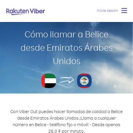
Inicie sesión
Togg
navig
Cómo llamar a Belice
desde Emiratos Árabes
Unidos
Con Viber Out puedes hacer llamadas de calidad a Belice
desde Emiratos Árabes Unidos.
¡Llama a cualquier
número en Belice - teléfono fijo o móvil! - Desde apenas
26.0 ¢ por minuto.