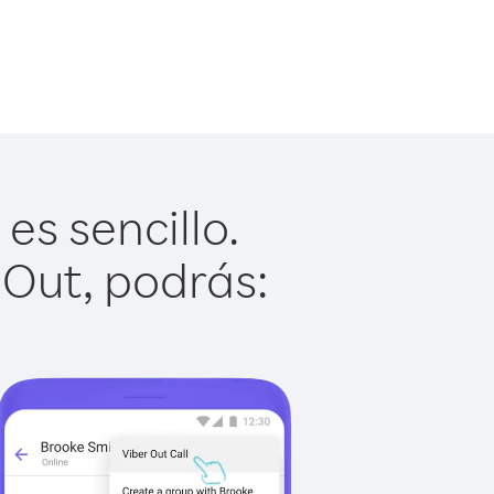
s sencillo.
 Out, podrás: