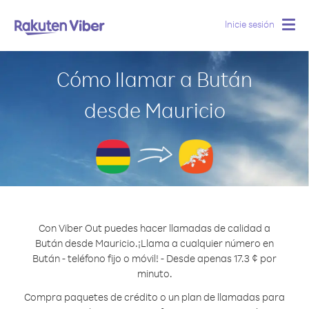
Inicie sesión
Togg
navig
Cómo llamar a Bután
desde Mauricio
Con Viber Out puedes hacer llamadas de calidad a
Bután desde Mauricio.
¡Llama a cualquier número en
Bután - teléfono fijo o móvil! - Desde apenas 17.3 ¢ por
minuto.
Compra paquetes de crédito o un plan de llamadas para