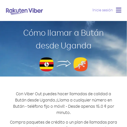
Inicie sesión
Togg
navig
Cómo llamar a Bután
desde Uganda
Con Viber Out puedes hacer llamadas de calidad a
Bután desde Uganda.
¡Llama a cualquier número en
Bután - teléfono fijo o móvil! - Desde apenas 15.0 ¢ por
minuto.
Compra paquetes de crédito o un plan de llamadas para