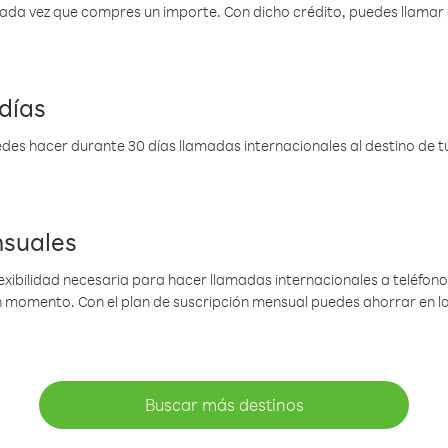
 cada vez que compres un importe. Con dicho crédito, puedes llama
días
des hacer durante 30 días llamadas internacionales al destino de tu 
nsuales
lexibilidad necesaria para hacer llamadas internacionales a teléfonos
gún momento. Con el plan de suscripción mensual puedes ahorrar en 
Buscar más destinos