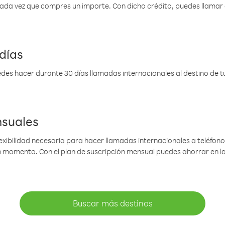
 cada vez que compres un importe. Con dicho crédito, puedes llama
días
des hacer durante 30 días llamadas internacionales al destino de tu 
nsuales
lexibilidad necesaria para hacer llamadas internacionales a teléfonos
gún momento. Con el plan de suscripción mensual puedes ahorrar en 
Buscar más destinos