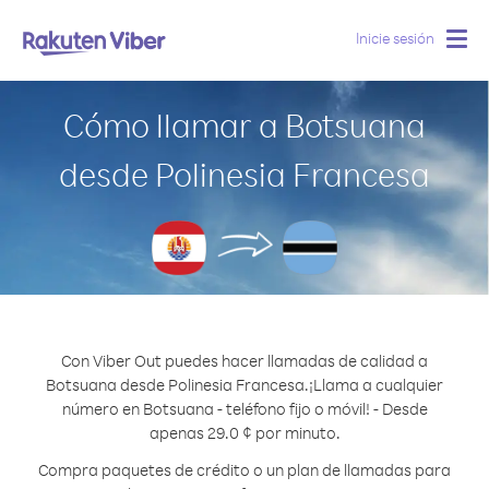
Inicie sesión
Togg
navig
Cómo llamar a Botsuana
desde Polinesia Francesa
Con Viber Out puedes hacer llamadas de calidad a
Botsuana desde Polinesia Francesa.
¡Llama a cualquier
número en Botsuana - teléfono fijo o móvil! - Desde
apenas 29.0 ¢ por minuto.
Compra paquetes de crédito o un plan de llamadas para