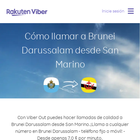
Inicie sesión
Togg
navig
Cómo llamar a Brunei
Darussalam desde San
Marino
Con Viber Out puedes hacer llamadas de calidad a
Brunei Darussalam desde San Marino.
¡Llama a cualquier
número en Brunei Darussalam - teléfono fijo o móvil! -
Desde apenas 7.0 ¢ por minuto.