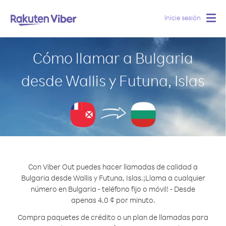
Inicie sesión
Togg
navig
Cómo llamar a Bulgaria
desde Wallis y Futuna, Islas
Con Viber Out puedes hacer llamadas de calidad a
Bulgaria desde Wallis y Futuna, Islas.
¡Llama a cualquier
número en Bulgaria - teléfono fijo o móvil! - Desde
apenas 4.0 ¢ por minuto.
Compra paquetes de crédito o un plan de llamadas para