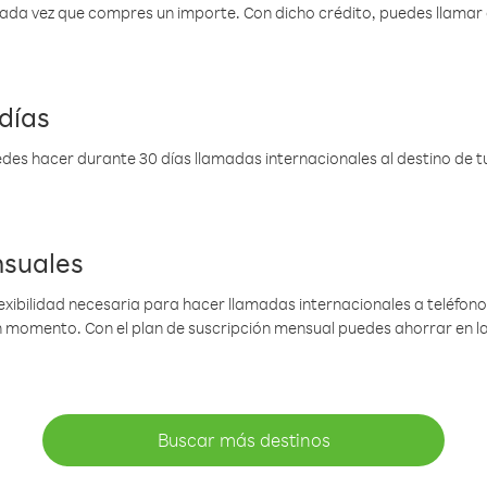
 cada vez que compres un importe. Con dicho crédito, puedes llama
días
des hacer durante 30 días llamadas internacionales al destino de tu 
nsuales
lexibilidad necesaria para hacer llamadas internacionales a teléfonos
gún momento. Con el plan de suscripción mensual puedes ahorrar en 
Buscar más destinos