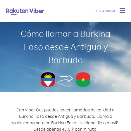
Inicie sesión
Togg
navig
Cómo llamar a Burkina
Faso desde Antigua y
Barbuda
Con Viber Out puedes hacer llamadas de calidad a
Burkina Faso desde Antigua y Barbuda.
¡Llama a
cualquier número en Burkina Faso - teléfono fijo o móvil! -
Desde apenas 43.0 ¢ por minuto.