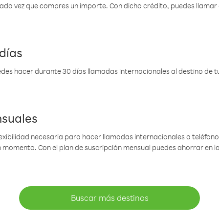
 cada vez que compres un importe. Con dicho crédito, puedes llama
días
des hacer durante 30 días llamadas internacionales al destino de tu 
nsuales
lexibilidad necesaria para hacer llamadas internacionales a teléfonos
gún momento. Con el plan de suscripción mensual puedes ahorrar en 
Buscar más destinos