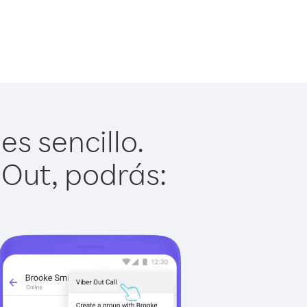
s sencillo.
 Out, podrás: