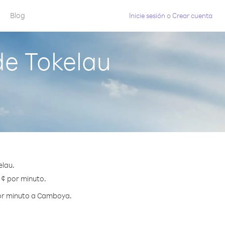
Blog
Inicie sesión
o
Crear cuenta
e Tokelau
elau.
 ¢ por minuto.
por minuto a Camboya.