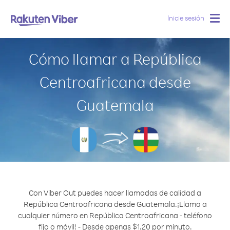
Inicie sesión
Togg
navig
Cómo llamar a República
Centroafricana desde
Guatemala
Con Viber Out puedes hacer llamadas de calidad a
República Centroafricana desde Guatemala.
¡Llama a
cualquier número en República Centroafricana - teléfono
fijo o móvil! - Desde apenas $1.20 por minuto.