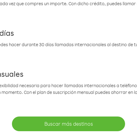
 cada vez que compres un importe. Con dicho crédito, puedes llama
días
des hacer durante 30 días llamadas internacionales al destino de tu 
nsuales
lexibilidad necesaria para hacer llamadas internacionales a teléfonos
gún momento. Con el plan de suscripción mensual puedes ahorrar en 
Buscar más destinos