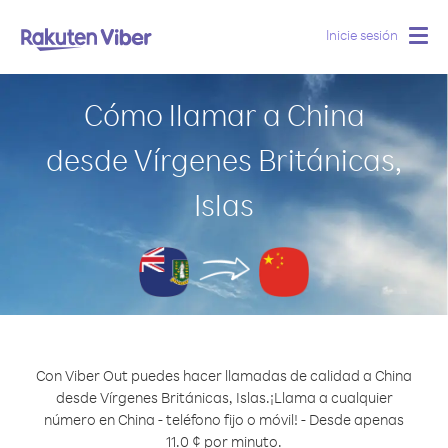
Inicie sesión
Togg
navig
Cómo llamar a China
desde Vírgenes Británicas,
Islas
Con Viber Out puedes hacer llamadas de calidad a China
desde Vírgenes Británicas, Islas.
¡Llama a cualquier
número en China - teléfono fijo o móvil! - Desde apenas
11.0 ¢ por minuto.