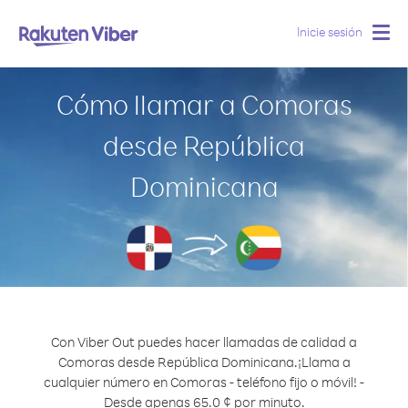
Inicie sesión
Togg
navig
Cómo llamar a Comoras
desde República
Dominicana
Con Viber Out puedes hacer llamadas de calidad a
Comoras desde República Dominicana.
¡Llama a
cualquier número en Comoras - teléfono fijo o móvil! -
Desde apenas 65.0 ¢ por minuto.