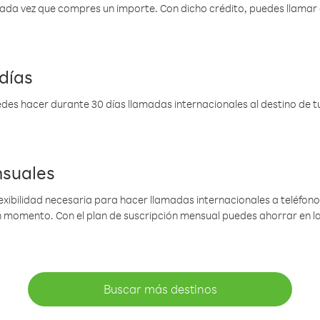
 cada vez que compres un importe. Con dicho crédito, puedes llama
días
des hacer durante 30 días llamadas internacionales al destino de tu 
nsuales
lexibilidad necesaria para hacer llamadas internacionales a teléfonos
gún momento. Con el plan de suscripción mensual puedes ahorrar en 
Buscar más destinos