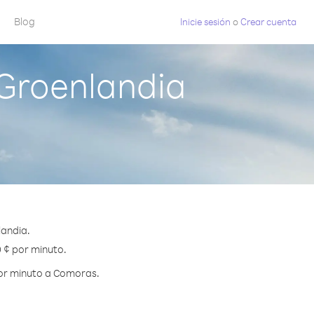
Blog
Inicie sesión
o
Crear cuenta
Groenlandia
landia.
0 ¢ por minuto.
por minuto a Comoras.