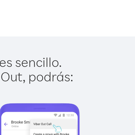
s sencillo.
 Out, podrás: