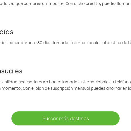
 cada vez que compres un importe. Con dicho crédito, puedes llama
días
des hacer durante 30 días llamadas internacionales al destino de tu 
nsuales
lexibilidad necesaria para hacer llamadas internacionales a teléfonos
gún momento. Con el plan de suscripción mensual puedes ahorrar en 
Buscar más destinos