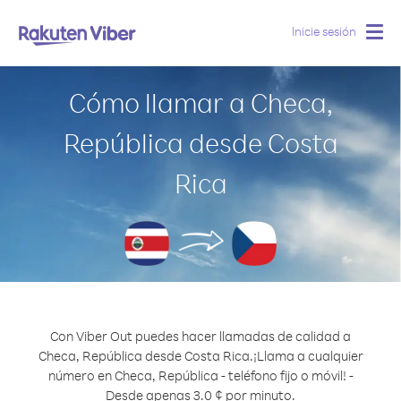
Inicie sesión
Togg
navig
Cómo llamar a Checa,
República desde Costa
Rica
Con Viber Out puedes hacer llamadas de calidad a
Checa, República desde Costa Rica.
¡Llama a cualquier
número en Checa, República - teléfono fijo o móvil! -
Desde apenas 3.0 ¢ por minuto.