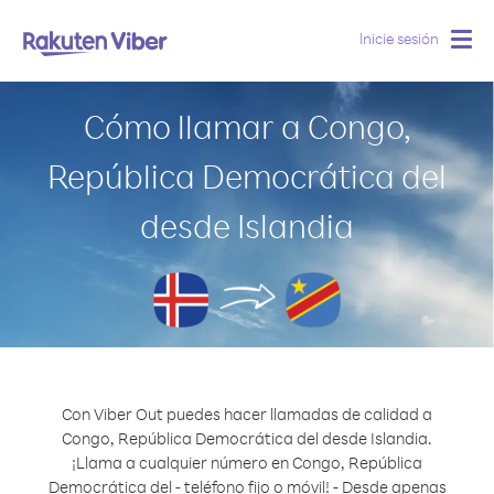
Inicie sesión
Togg
navig
Cómo llamar a Congo,
República Democrática del
desde Islandia
Con Viber Out puedes hacer llamadas de calidad a
Congo, República Democrática del desde Islandia.
¡Llama a cualquier número en Congo, República
Democrática del - teléfono fijo o móvil! - Desde apenas