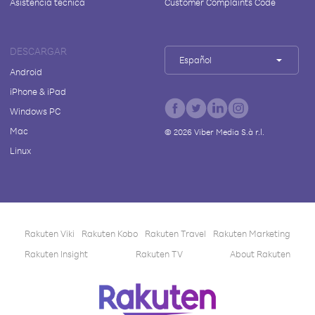
Asistencia técnica
Customer Complaints Code
DESCARGAR
Español
Android
iPhone & iPad
Windows PC
Mac
©
2026
Viber Media S.à r.l.
Linux
Rakuten Viki
Rakuten Kobo
Rakuten Travel
Rakuten Marketing
Rakuten Insight
Rakuten TV
About Rakuten