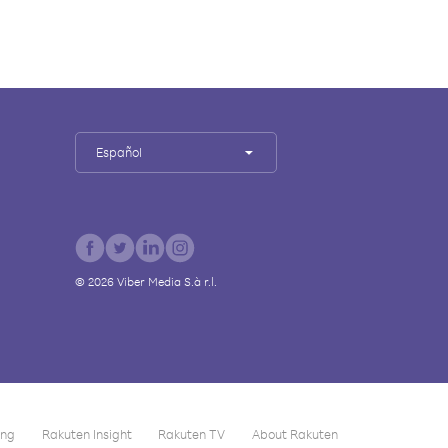
Español
©
2026
Viber Media S.à r.l.
ing
Rakuten Insight
Rakuten TV
About Rakuten