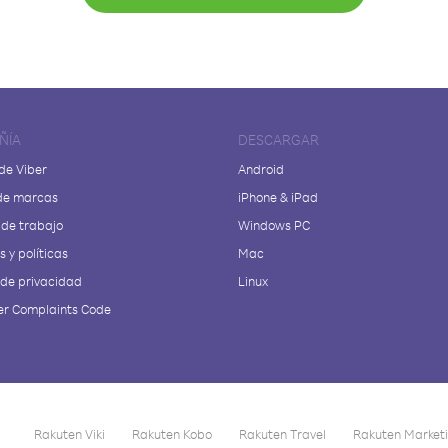
ÑÍA
DESCARGAR
de Viber
Android
de marcas
iPhone & iPad
 de trabajo
Windows PC
 y políticas
Mac
 de privacidad
Linux
r Complaints Code
Rakuten Viki
Rakuten Kobo
Rakuten Travel
Rakuten Market