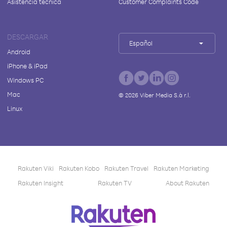
Asistencia técnica
Customer Complaints Code
DESCARGAR
Español
Android
iPhone & iPad
Windows PC
Mac
©
2026
Viber Media S.à r.l.
Linux
Rakuten Viki
Rakuten Kobo
Rakuten Travel
Rakuten Marketing
Rakuten Insight
Rakuten TV
About Rakuten