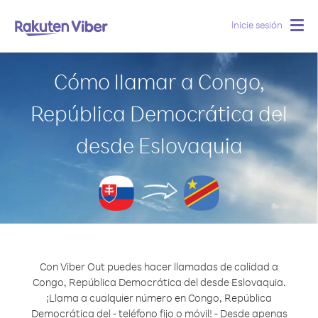
Inicie sesión
Togg
navig
Cómo llamar a Congo,
República Democrática del
desde Eslovaquia
Con Viber Out puedes hacer llamadas de calidad a
Congo, República Democrática del desde Eslovaquia.
¡Llama a cualquier número en Congo, República
Democrática del - teléfono fijo o móvil! - Desde apenas