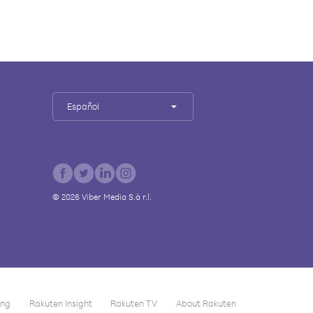
Español
©
2026
Viber Media S.à r.l.
ing
Rakuten Insight
Rakuten TV
About Rakuten