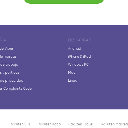
ÑÍA
DESCARGAR
de Viber
Android
de marcas
iPhone & iPad
 de trabajo
Windows PC
 y políticas
Mac
 de privacidad
Linux
r Complaints Code
Rakuten Viki
Rakuten Kobo
Rakuten Travel
Rakuten Market