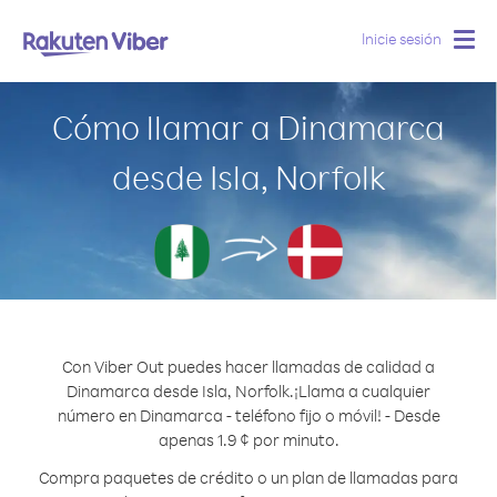
Inicie sesión
Togg
navig
Cómo llamar a Dinamarca
desde Isla, Norfolk
Con Viber Out puedes hacer llamadas de calidad a
Dinamarca desde Isla, Norfolk.
¡Llama a cualquier
número en Dinamarca - teléfono fijo o móvil! - Desde
apenas 1.9 ¢ por minuto.
Compra paquetes de crédito o un plan de llamadas para