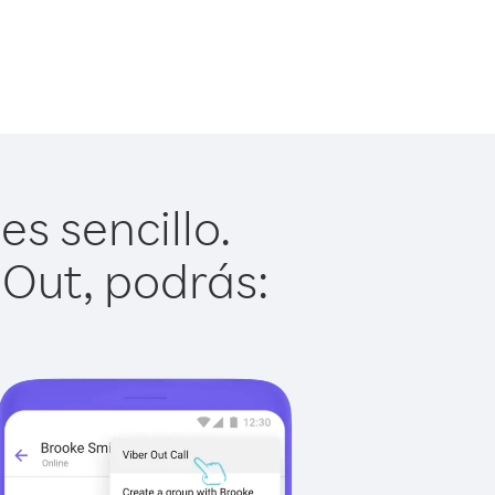
s sencillo.
 Out, podrás: