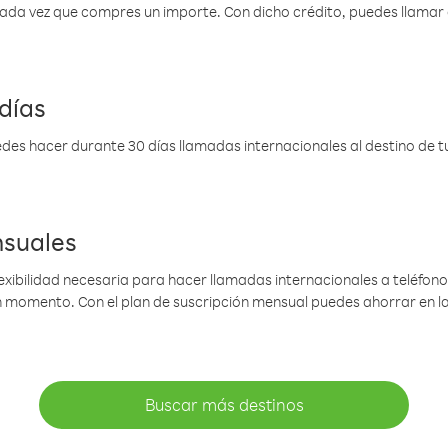
 cada vez que compres un importe. Con dicho crédito, puedes llama
días
des hacer durante 30 días llamadas internacionales al destino de tu 
nsuales
lexibilidad necesaria para hacer llamadas internacionales a teléfonos
gún momento. Con el plan de suscripción mensual puedes ahorrar en 
Buscar más destinos