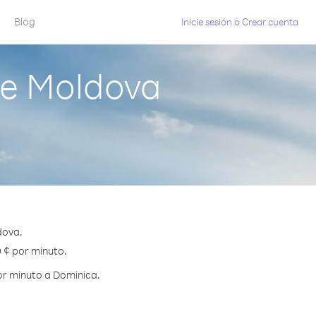
Blog
Inicie sesión
o
Crear cuenta
de Moldova
dova.
0 ¢ por minuto.
or minuto a Dominica.