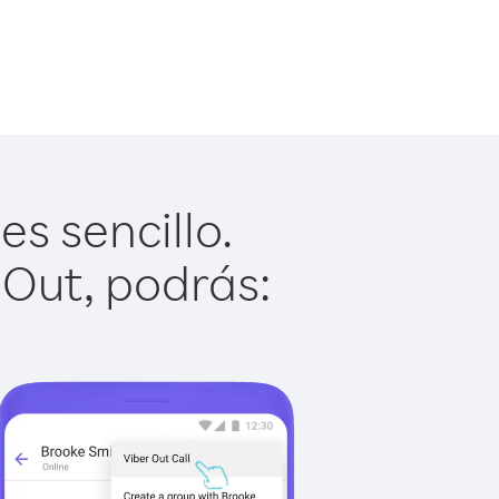
s sencillo.
 Out, podrás: