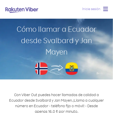
Inicie sesión
Togg
navig
Cómo llamar a Ecuador
desde Svalbard y Jan
Mayen
Con Viber Out puedes hacer llamadas de calidad a
Ecuador desde Svalbard y Jan Mayen.
¡Llama a cualquier
número en Ecuador - teléfono fijo o móvil! - Desde
apenas 16.0 ¢ por minuto.