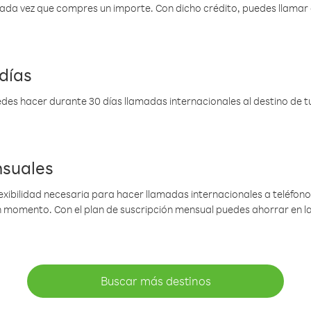
 cada vez que compres un importe. Con dicho crédito, puedes llama
días
des hacer durante 30 días llamadas internacionales al destino de tu 
nsuales
lexibilidad necesaria para hacer llamadas internacionales a teléfonos
gún momento. Con el plan de suscripción mensual puedes ahorrar en 
Buscar más destinos