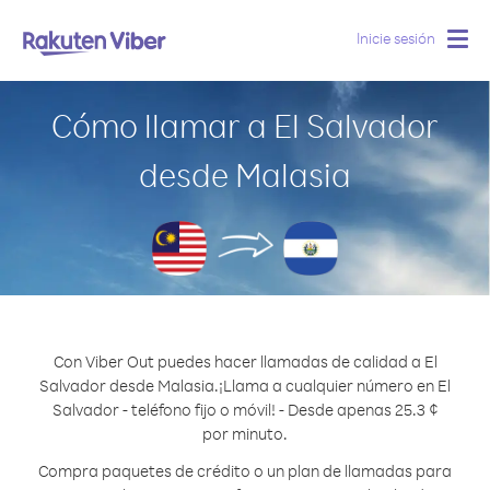
Inicie sesión
Togg
navig
Cómo llamar a El Salvador
desde Malasia
Con Viber Out puedes hacer llamadas de calidad a El
Salvador desde Malasia.
¡Llama a cualquier número en El
Salvador - teléfono fijo o móvil! - Desde apenas 25.3 ¢
por minuto.
Compra paquetes de crédito o un plan de llamadas para