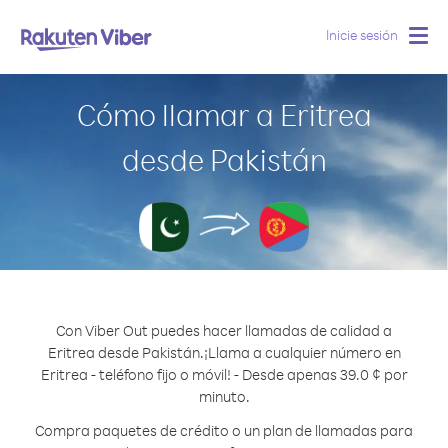
Inicie sesión
Togg
navig
Cómo llamar a Eritrea
desde Pakistán
Con Viber Out puedes hacer llamadas de calidad a
Eritrea desde Pakistán.
¡Llama a cualquier número en
Eritrea - teléfono fijo o móvil! - Desde apenas 39.0 ¢ por
minuto.
Compra paquetes de crédito o un plan de llamadas para