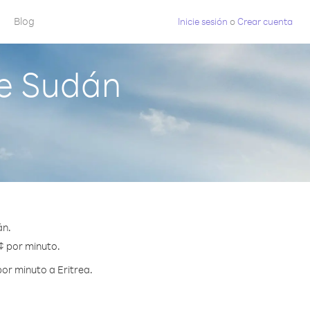
Blog
Inicie sesión
o
Crear cuenta
de Sudán
án.
 ¢ por minuto.
or minuto a Eritrea.