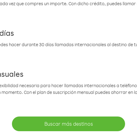
 cada vez que compres un importe. Con dicho crédito, puedes llama
días
des hacer durante 30 días llamadas internacionales al destino de tu 
nsuales
lexibilidad necesaria para hacer llamadas internacionales a teléfonos
gún momento. Con el plan de suscripción mensual puedes ahorrar en 
Buscar más destinos